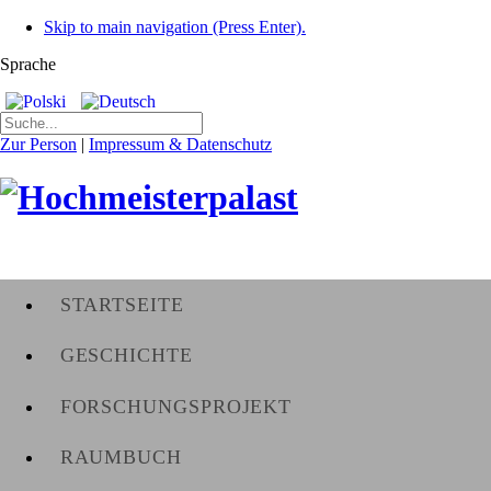
Skip to main navigation (Press Enter).
Sprache
Zur Person
|
Impressum & Datenschutz
STARTSEITE
GESCHICHTE
FORSCHUNGSPROJEKT
RAUMBUCH