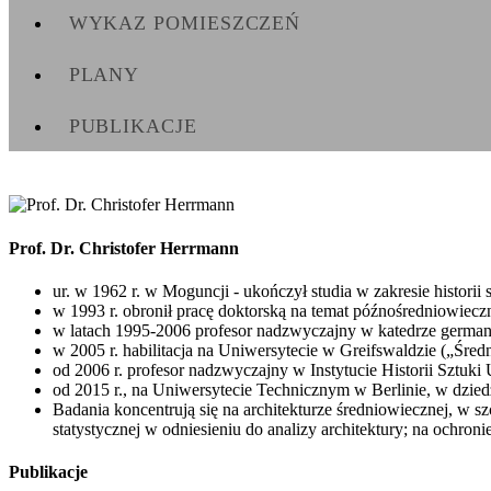
WYKAZ POMIESZCZEŃ
PLANY
PUBLIKACJE
Prof. Dr. Christofer Herrmann
ur. w 1962 r. w Moguncji - ukończył studia w zakresie historii 
w 1993 r. obronił pracę doktorską na temat późnośredniowiec
w latach 1995-2006 profesor nadzwyczajny w katedrze germani
w 2005 r. habilitacja na Uniwersytecie w Greifswaldzie („Śred
od 2006 r. profesor nadzwyczajny w Instytucie Historii Sztuk
od 2015 r., na Uniwersytecie Technicznym w Berlinie, w dziedzi
Badania koncentrują się na architekturze średniowiecznej, w s
statystycznej w odniesieniu do analizy architektury; na ochro
Publikacje