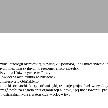
sztuki, etnologii niemieckiej, slawistyki i politologii na Uniwersyteci
znych wież mieszkalnych w regionie reńsko-mozelski
styki na Uniwersytecie w Olsztynie
niowieczna architektura w Prusach“)
i Uniwersytetu Gdańskiego
nie historii architektury i urbanistyki, realizuje projekt badawczy, 
zczególności na zagadnieniu organizacji budowy i jej finansowaniu, pr
nie i działaniach konserwatorskich w XIX wieku