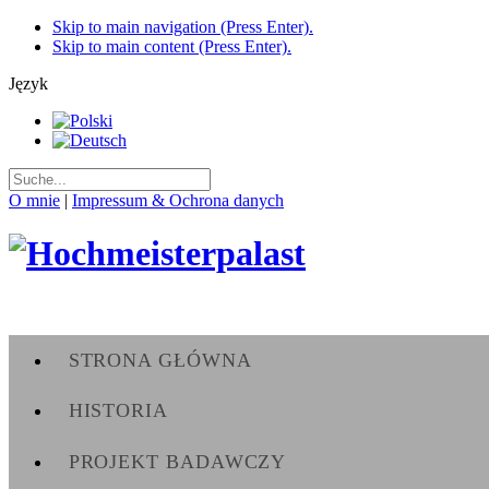
Skip to main navigation (Press Enter).
Skip to main content (Press Enter).
Język
O mnie
|
Impressum & Ochrona danych
STRONA GŁÓWNA
HISTORIA
PROJEKT BADAWCZY