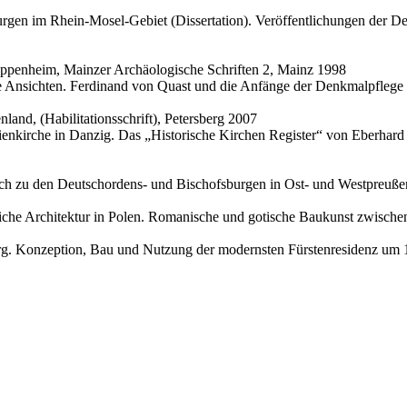
Burgen im Rhein-Mosel-Gebiet (Dissertation). Veröffentlichungen der
ppenheim, Mainzer Archäologische Schriften 2, Mainz 1998
 Ansichten. Ferdinand von Quast und die Anfänge der Denkmalpflege 
nland, (Habilitationsschrift), Petersberg 2007
enkirche in Danzig. Das „Historische Kirchen Register“ von Eberhard
h zu den Deutschordens- und Bischofsburgen in Ost- und Westpreußen
rliche Architektur in Polen. Romanische und gotische Baukunst zwisch
rg. Konzeption, Bau und Nutzung der modernsten Fürstenresidenz um 